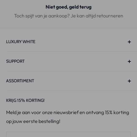
Niet goed, geld terug
Toch spijt van je aankoop? Je kan altijd retourneren
LUXURY WHITE
Molenlaan 63 Unit 2.2,
SUPPORT
1422XN, Uithoorn
Nederland
Track & Trace
ASSORTIMENT
Contact
Live-Chat:
Ma t/m Zo 10:00-22:00
Email:
Info@luxurywhite.eu
Privacy Policy
PAP+ Whitening Strips™
KRIJG 15% KORTING!
Retourneren
V34 x PAP+ Strips
KvK
: 86694952
Meld je aan voor onze nieuwsbrief en ontvang 15% korting
Verzendbeleid
PAP+ Whitening Pen™
BTW-id:
NL864052753B01
op jouw eerste bestelling!
Algemene Voorwaarden
Starter Kit
IBAN:
NL60 RABO 0198 4177 13
Ultimate Whitening+