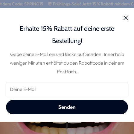
 dem Code: SPRING15
🌸 Frühlings-Sale! Jetzt 15 % Rabatt mit dem Cod
0
Erhalte 15% Rabatt auf deine erste
Was ist Pap+ und was sind die Vor-
Bestellung!
und Nachteile?
Gebe deine E-Mail ein und klicke auf Senden. Innerhalb
weniger Minuten erhältst du den Rabattcode in deinem
14, Oktober 2023
Postfach.
Deine E-Mail
Senden