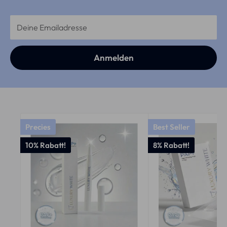
Deine Emailadresse
Anmelden
Precies
Best Seller
10% Rabatt!
8% Rabatt!