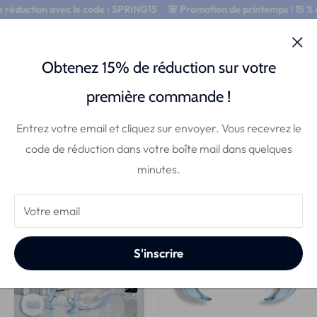
réduction avec le code : SPRING15
🌸 Promotion de printemps ! 15 % d
0
Obtenez 15% de réduction sur votre
Tous les produits
première commande !
10 produits
Entrez votre email et cliquez sur envoyer. Vous recevrez le
code de réduction dans votre boîte mail dans quelques
Trier par
minutes.
Meilleure affaire
Confort
Votre email
33% de réduction!
25% de réduction!
S'inscrire