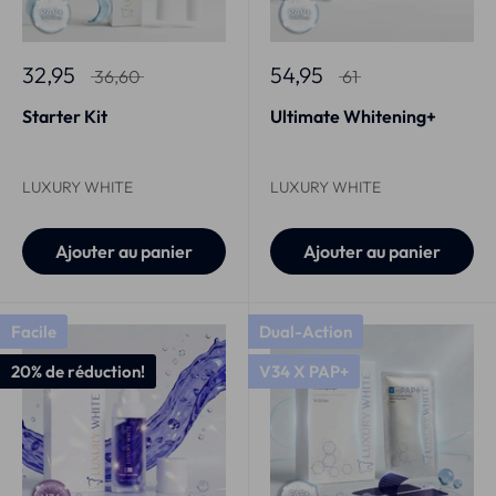
32,95
54,95
36,60
61
Starter Kit
Ultimate Whitening+
LUXURY WHITE
LUXURY WHITE
Ajouter au panier
Ajouter au panier
Facile
Dual-Action
20% de réduction!
V34 X PAP+