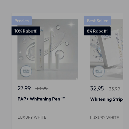
Precies
Best Seller
10% Rabatt!
8% Rabatt!
27,99
32,95
30,99
35,99
PAP+ Whitening Pen ™
Whitening Strips
LUXURY WHITE
LUXURY WHITE