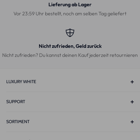
Lieferung ab Lager
Vor 23:59 Uhr bestellt, noch am selben Tag geliefert
Nicht zufrieden, Geld zurück
Nicht zufrieden? Du kannst deinen Kauf jederzeit retournieren
LUXURY WHITE
Molenlaan 63 Unit 2.2,
SUPPORT
1422XN, Uithoorn
Nederland
Track & Trace
SORTIMENT
Kontakt
Live-Chat:
Ma t/m Zo 10:00-22:00
Email:
Info@luxurywhite.eu
Datenschutz-Bestimmungen
PAP+ Whitening Strips™