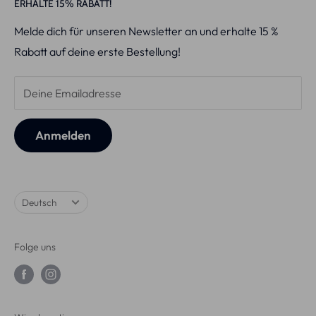
ERHALTE 15% RABATT!
Rücksendungen
V34 x PAP+ Strips
KvK
: 86694952
Melde dich für unseren Newsletter an und erhalte 15 %
Versandbedingungen
PAP+ Whitening Pen™
BTW-id:
NL864052753B01
Rabatt auf deine erste Bestellung!
Geschäftsbedingungen
Starter-Kit
IBAN:
NL60 RABO 0198 4177 13
Ultimate Whitening+
Deine Emailadresse
Pro-LED Set™
Wangenhalter
Anmelden
Sprache
Deutsch
Folge uns