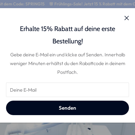
it dem Code: SPRING15
🌸 Frühlings-Sale! Jetzt 15 % Rabatt mit dem C
0
Erhalte 15% Rabatt auf deine erste
Die 5 Vorteile der Zahnaufhellung zu
Bestellung!
Hause mit dieser Methode.
Gebe deine E-Mail ein und klicke auf Senden. Innerhalb
weniger Minuten erhältst du den Rabattcode in deinem
24, August 2023
Postfach.
Deine E-Mail
Senden